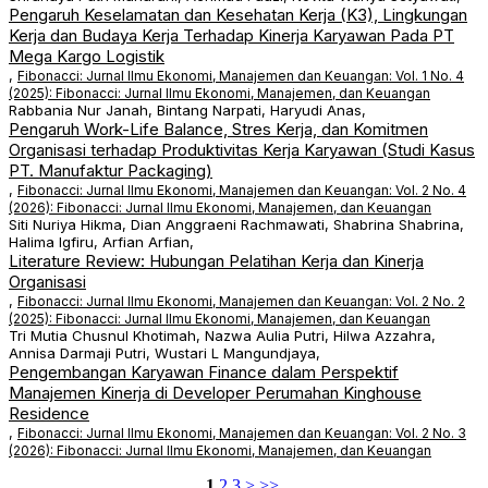
Pengaruh Keselamatan dan Kesehatan Kerja (K3), Lingkungan
Kerja dan Budaya Kerja Terhadap Kinerja Karyawan Pada PT
Mega Kargo Logistik
,
Fibonacci: Jurnal Ilmu Ekonomi, Manajemen dan Keuangan: Vol. 1 No. 4
(2025): Fibonacci: Jurnal Ilmu Ekonomi, Manajemen, dan Keuangan
Rabbania Nur Janah, Bintang Narpati, Haryudi Anas,
Pengaruh Work-Life Balance, Stres Kerja, dan Komitmen
Organisasi terhadap Produktivitas Kerja Karyawan (Studi Kasus
PT. Manufaktur Packaging)
,
Fibonacci: Jurnal Ilmu Ekonomi, Manajemen dan Keuangan: Vol. 2 No. 4
(2026): Fibonacci: Jurnal Ilmu Ekonomi, Manajemen, dan Keuangan
Siti Nuriya Hikma, Dian Anggraeni Rachmawati, Shabrina Shabrina,
Halima Igfiru, Arfian Arfian,
Literature Review: Hubungan Pelatihan Kerja dan Kinerja
Organisasi
,
Fibonacci: Jurnal Ilmu Ekonomi, Manajemen dan Keuangan: Vol. 2 No. 2
(2025): Fibonacci: Jurnal Ilmu Ekonomi, Manajemen, dan Keuangan
Tri Mutia Chusnul Khotimah, Nazwa Aulia Putri, Hilwa Azzahra,
Annisa Darmaji Putri, Wustari L Mangundjaya,
Pengembangan Karyawan Finance dalam Perspektif
Manajemen Kinerja di Developer Perumahan Kinghouse
Residence
,
Fibonacci: Jurnal Ilmu Ekonomi, Manajemen dan Keuangan: Vol. 2 No. 3
(2026): Fibonacci: Jurnal Ilmu Ekonomi, Manajemen, dan Keuangan
1
2
3
>
>>