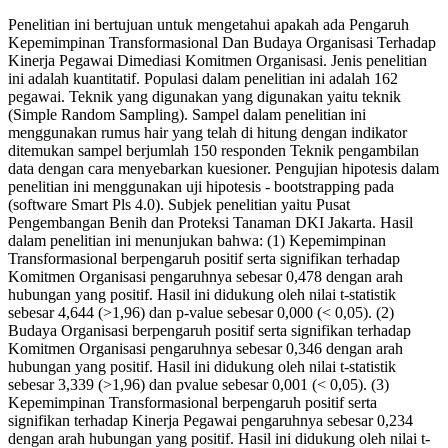
Penelitian ini bertujuan untuk mengetahui apakah ada Pengaruh
Kepemimpinan Transformasional Dan Budaya Organisasi Terhadap
Kinerja Pegawai Dimediasi Komitmen Organisasi. Jenis penelitian
ini adalah kuantitatif. Populasi dalam penelitian ini adalah 162
pegawai. Teknik yang digunakan yang digunakan yaitu teknik
(Simple Random Sampling). Sampel dalam penelitian ini
menggunakan rumus hair yang telah di hitung dengan indikator
ditemukan sampel berjumlah 150 responden Teknik pengambilan
data dengan cara menyebarkan kuesioner. Pengujian hipotesis dalam
penelitian ini menggunakan uji hipotesis - bootstrapping pada
(software Smart Pls 4.0). Subjek penelitian yaitu Pusat
Pengembangan Benih dan Proteksi Tanaman DKI Jakarta. Hasil
dalam penelitian ini menunjukan bahwa: (1) Kepemimpinan
Transformasional berpengaruh positif serta signifikan terhadap
Komitmen Organisasi pengaruhnya sebesar 0,478 dengan arah
hubungan yang positif. Hasil ini didukung oleh nilai t-statistik
sebesar 4,644 (>1,96) dan p-value sebesar 0,000 (< 0,05). (2)
Budaya Organisasi berpengaruh positif serta signifikan terhadap
Komitmen Organisasi pengaruhnya sebesar 0,346 dengan arah
hubungan yang positif. Hasil ini didukung oleh nilai t-statistik
sebesar 3,339 (>1,96) dan pvalue sebesar 0,001 (< 0,05). (3)
Kepemimpinan Transformasional berpengaruh positif serta
signifikan terhadap Kinerja Pegawai pengaruhnya sebesar 0,234
dengan arah hubungan yang positif. Hasil ini didukung oleh nilai t-