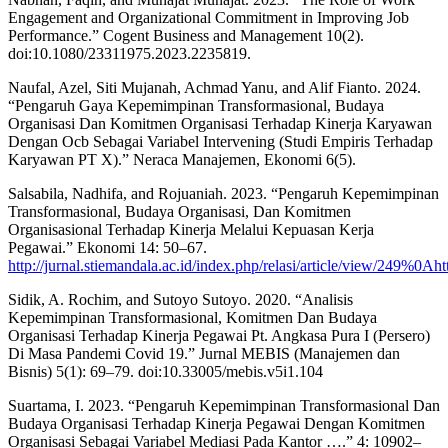
Engagement and Organizational Commitment in Improving Job
Performance.” Cogent Business and Management 10(2).
doi:10.1080/23311975.2023.2235819.
Naufal, Azel, Siti Mujanah, Achmad Yanu, and Alif Fianto. 2024.
“Pengaruh Gaya Kepemimpinan Transformasional, Budaya
Organisasi Dan Komitmen Organisasi Terhadap Kinerja Karyawan
Dengan Ocb Sebagai Variabel Intervening (Studi Empiris Terhadap
Karyawan PT X).” Neraca Manajemen, Ekonomi 6(5).
Salsabila, Nadhifa, and Rojuaniah. 2023. “Pengaruh Kepemimpinan
Transformasional, Budaya Organisasi, Dan Komitmen
Organisasional Terhadap Kinerja Melalui Kepuasan Kerja
Pegawai.” Ekonomi 14: 50–67.
http://jurnal.stiemandala.ac.id/index.php/relasi/article/view/249%0Aht
Sidik, A. Rochim, and Sutoyo Sutoyo. 2020. “Analisis
Kepemimpinan Transformasional, Komitmen Dan Budaya
Organisasi Terhadap Kinerja Pegawai Pt. Angkasa Pura I (Persero)
Di Masa Pandemi Covid 19.” Jurnal MEBIS (Manajemen dan
Bisnis) 5(1): 69–79. doi:10.33005/mebis.v5i1.104
Suartama, I. 2023. “Pengaruh Kepemimpinan Transformasional Dan
Budaya Organisasi Terhadap Kinerja Pegawai Dengan Komitmen
Organisasi Sebagai Variabel Mediasi Pada Kantor ….” 4: 10902–