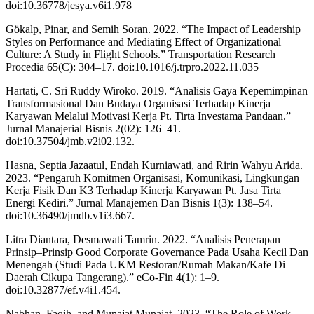
doi:10.36778/jesya.v6i1.978
Gökalp, Pinar, and Semih Soran. 2022. “The Impact of Leadership
Styles on Performance and Mediating Effect of Organizational
Culture: A Study in Flight Schools.” Transportation Research
Procedia 65(C): 304–17. doi:10.1016/j.trpro.2022.11.035
Hartati, C. Sri Ruddy Wiroko. 2019. “Analisis Gaya Kepemimpinan
Transformasional Dan Budaya Organisasi Terhadap Kinerja
Karyawan Melalui Motivasi Kerja Pt. Tirta Investama Pandaan.”
Jurnal Manajerial Bisnis 2(02): 126–41.
doi:10.37504/jmb.v2i02.132.
Hasna, Septia Jazaatul, Endah Kurniawati, and Ririn Wahyu Arida.
2023. “Pengaruh Komitmen Organisasi, Komunikasi, Lingkungan
Kerja Fisik Dan K3 Terhadap Kinerja Karyawan Pt. Jasa Tirta
Energi Kediri.” Jurnal Manajemen Dan Bisnis 1(3): 138–54.
doi:10.36490/jmdb.v1i3.667.
Litra Diantara, Desmawati Tamrin. 2022. “Analisis Penerapan
Prinsip–Prinsip Good Corporate Governance Pada Usaha Kecil Dan
Menengah (Studi Pada UKM Restoran/Rumah Makan/Kafe Di
Daerah Cikupa Tangerang).” eCo-Fin 4(1): 1–9.
doi:10.32877/ef.v4i1.454.
Nabhan, Faqih, and Munajat Munajat. 2023. “The Role of Work