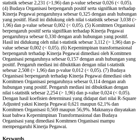
statistik sebesar 2,231 (>1,96) dan p-value sebesar 0,026 (< 0,05).
(4) Budaya Organisasi berpengaruh positif serta signifikan terhadap
Kinerja Pegawai pengaruhnya sebesar 0,325 dengan arah hubungan
yang positif. Hasil ini didukung oleh nilai t-statistik sebesar 3,038 (>
1,96) dan p-value sebesar 0,002 (< 0,05). (5) Komitmen Organisasi
berpengaruh positif serta signifikan terhadap Kinerja Pegawai
pengaruhnya sebesar 0,330 dengan arah hubungan yang positif.
Hasil ini didukung oleh nilai t-statistik sebesar 3,112 (> 1,96) dan p-
value sebesar 0,002 (< 0,05). (6) Kepemimpinan transformasional
berpengaruh terhadap Kinerja Pegawai dimediasi oleh Komitmen
Organisasi pengaruhnya sebesar 0,157 dengan arah hubungan yang
positif. Pengaruh mediasi ini dibuktikan dengan nilai t-statistik
sebesar 2,508 (> 1,96) dan p-value 0,012 (< 0,05). (7) Budaya
Organisasi berpengaruh terhadap Kinerja Pegawai dimediasi oleh
Komitmen Organisasi pengaruhnya sebesar 0,114 dengan arah
hubungan yang positif. Pengaruh mediasi ini dibuktikan dengan
nilai t-statistik sebesar 2,254 (> 1,96) dan p-value 0,024 (< 0,05).
Dengan hasil koefisien determinasi yang didapat dari nilai R-Square
Adjusted yakni Kinerja Pegawai 0,621 maupun 62,1% dan
Komitmen Organisasi 0,569 maupun 56,9%. Maknanya dinyatakan
kuat bahwa Kepemimpinan Transformasional dan Budaya
Organisasi yang dimediasi Komitmen Organisasi mampu
mempengaruhi Kinerja Pegawai.
Keywords