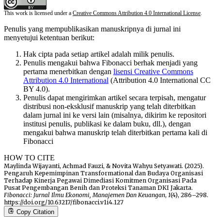
This work is licensed under a
Creative Commons Attribution 4.0 International License
.
Penulis yang mempublikasikan manuskripnya di jurnal ini
menyetujui ketentuan berikut:
Hak cipta pada setiap artikel adalah milik penulis.
Penulis mengakui bahwa Fibonacci berhak menjadi yang
pertama menerbitkan dengan
lisensi Creative Commons
Attribution 4.0 International
(Attribution 4.0 International CC
BY 4.0).
Penulis dapat mengirimkan artikel secara terpisah, mengatur
distribusi non-eksklusif manuskrip yang telah diterbitkan
dalam jurnal ini ke versi lain (misalnya, dikirim ke repositori
institusi penulis, publikasi ke dalam buku, dll.), dengan
mengakui bahwa manuskrip telah diterbitkan pertama kali di
Fibonacci
HOW TO CITE
Maylinda Wijayanti, Achmad Fauzi, & Novita Wahyu Setyawati. (2025).
Pengaruh Kepemimpinan Transformational dan Budaya Organisasi
Terhadap Kinerja Pegawai Dimediasi Komitmen Organisasi Pada
Pusat Pengembangan Benih dan Proteksi Tanaman DKI Jakarta.
Fibonacci: Jurnal Ilmu Ekonomi, Manajemen Dan Keuangan
,
1
(4), 286–298.
https://doi.org/10.63217/fibonacci.v1i4.127
Copy Citation