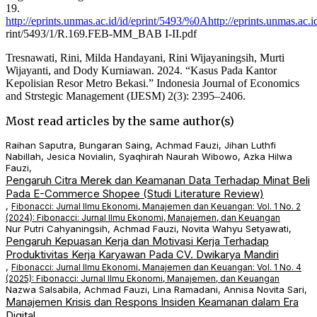
19.
http://eprints.unmas.ac.id/id/eprint/5493/%0Ahttp://eprints.unmas.ac.i
rint/5493/1/R.169.FEB-MM_BAB I-II.pdf
Tresnawati, Rini, Milda Handayani, Rini Wijayaningsih, Murti
Wijayanti, and Dody Kurniawan. 2024. “Kasus Pada Kantor
Kepolisian Resor Metro Bekasi.” Indonesia Journal of Economics
and Strstegic Management (IJESM) 2(3): 2395–2406.
Most read articles by the same author(s)
Raihan Saputra, Bungaran Saing, Achmad Fauzi, Jihan Luthfi
Nabillah, Jesica Novialin, Syaqhirah Naurah Wibowo, Azka Hilwa
Fauzi,
Pengaruh Citra Merek dan Keamanan Data Terhadap Minat Beli
Pada E-Commerce Shopee (Studi Literature Review)
,
Fibonacci: Jurnal Ilmu Ekonomi, Manajemen dan Keuangan: Vol. 1 No. 2
(2024): Fibonacci: Jurnal Ilmu Ekonomi, Manajemen, dan Keuangan
Nur Putri Cahyaningsih, Achmad Fauzi, Novita Wahyu Setyawati,
Pengaruh Kepuasan Kerja dan Motivasi Kerja Terhadap
Produktivitas Kerja Karyawan Pada CV. Dwikarya Mandiri
,
Fibonacci: Jurnal Ilmu Ekonomi, Manajemen dan Keuangan: Vol. 1 No. 4
(2025): Fibonacci: Jurnal Ilmu Ekonomi, Manajemen, dan Keuangan
Nazwa Salsabila, Achmad Fauzi, Lina Ramadani, Annisa Novita Sari,
Manajemen Krisis dan Respons Insiden Keamanan dalam Era
Digital