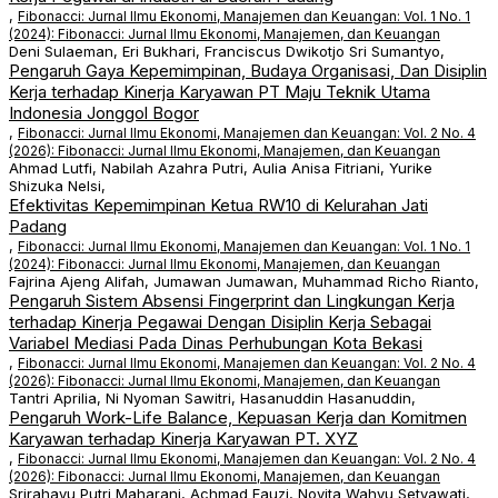
,
Fibonacci: Jurnal Ilmu Ekonomi, Manajemen dan Keuangan: Vol. 1 No. 1
(2024): Fibonacci: Jurnal Ilmu Ekonomi, Manajemen, dan Keuangan
Deni Sulaeman, Eri Bukhari, Franciscus Dwikotjo Sri Sumantyo,
Pengaruh Gaya Kepemimpinan, Budaya Organisasi, Dan Disiplin
Kerja terhadap Kinerja Karyawan PT Maju Teknik Utama
Indonesia Jonggol Bogor
,
Fibonacci: Jurnal Ilmu Ekonomi, Manajemen dan Keuangan: Vol. 2 No. 4
(2026): Fibonacci: Jurnal Ilmu Ekonomi, Manajemen, dan Keuangan
Ahmad Lutfi, Nabilah Azahra Putri, Aulia Anisa Fitriani, Yurike
Shizuka Nelsi,
Efektivitas Kepemimpinan Ketua RW10 di Kelurahan Jati
Padang
,
Fibonacci: Jurnal Ilmu Ekonomi, Manajemen dan Keuangan: Vol. 1 No. 1
(2024): Fibonacci: Jurnal Ilmu Ekonomi, Manajemen, dan Keuangan
Fajrina Ajeng Alifah, Jumawan Jumawan, Muhammad Richo Rianto,
Pengaruh Sistem Absensi Fingerprint dan Lingkungan Kerja
terhadap Kinerja Pegawai Dengan Disiplin Kerja Sebagai
Variabel Mediasi Pada Dinas Perhubungan Kota Bekasi
,
Fibonacci: Jurnal Ilmu Ekonomi, Manajemen dan Keuangan: Vol. 2 No. 4
(2026): Fibonacci: Jurnal Ilmu Ekonomi, Manajemen, dan Keuangan
Tantri Aprilia, Ni Nyoman Sawitri, Hasanuddin Hasanuddin,
Pengaruh Work-Life Balance, Kepuasan Kerja dan Komitmen
Karyawan terhadap Kinerja Karyawan PT. XYZ
,
Fibonacci: Jurnal Ilmu Ekonomi, Manajemen dan Keuangan: Vol. 2 No. 4
(2026): Fibonacci: Jurnal Ilmu Ekonomi, Manajemen, dan Keuangan
Srirahayu Putri Maharani, Achmad Fauzi, Novita Wahyu Setyawati,