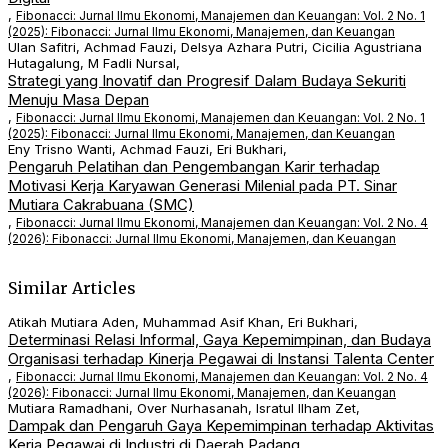
,
Fibonacci: Jurnal Ilmu Ekonomi, Manajemen dan Keuangan: Vol. 2 No. 1
(2025): Fibonacci: Jurnal Ilmu Ekonomi, Manajemen, dan Keuangan
Ulan Safitri, Achmad Fauzi, Delsya Azhara Putri, Cicilia Agustriana
Hutagalung, M Fadli Nursal,
Strategi yang Inovatif dan Progresif Dalam Budaya Sekuriti
Menuju Masa Depan
,
Fibonacci: Jurnal Ilmu Ekonomi, Manajemen dan Keuangan: Vol. 2 No. 1
(2025): Fibonacci: Jurnal Ilmu Ekonomi, Manajemen, dan Keuangan
Eny Trisno Wanti, Achmad Fauzi, Eri Bukhari,
Pengaruh Pelatihan dan Pengembangan Karir terhadap
Motivasi Kerja Karyawan Generasi Milenial pada PT. Sinar
Mutiara Cakrabuana (SMC)
,
Fibonacci: Jurnal Ilmu Ekonomi, Manajemen dan Keuangan: Vol. 2 No. 4
(2026): Fibonacci: Jurnal Ilmu Ekonomi, Manajemen, dan Keuangan
Similar Articles
Atikah Mutiara Aden, Muhammad Asif Khan, Eri Bukhari,
Determinasi Relasi Informal, Gaya Kepemimpinan, dan Budaya
Organisasi terhadap Kinerja Pegawai di Instansi Talenta Center
,
Fibonacci: Jurnal Ilmu Ekonomi, Manajemen dan Keuangan: Vol. 2 No. 4
(2026): Fibonacci: Jurnal Ilmu Ekonomi, Manajemen, dan Keuangan
Mutiara Ramadhani, Over Nurhasanah, Isratul Ilham Zet,
Dampak dan Pengaruh Gaya Kepemimpinan terhadap Aktivitas
Kerja Pegawai di Industri di Daerah Padang