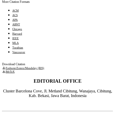
More Citation Formats
ACM
ACS
APA
ABNT
Chicago
Harvard
IEEE
MLA
Turabian
Vancouver
Download Citation
Endnote/Zotero/Mendeley (RIS)
BibTeX
EDITORIAL OFFICE
Cluster Barcelona Cove, Jl. Metland Cibitung, Wanajaya, Cibitung,
Kab. Bekasi, Jawa Barat, Indonesia