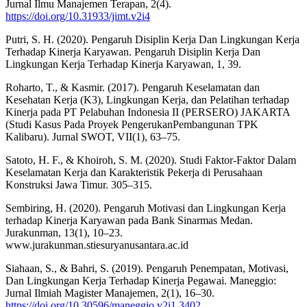
Jurnal Ilmu Manajemen Terapan, 2(4).
https://doi.org/10.31933/jimt.v2i4
Putri, S. H. (2020). Pengaruh Disiplin Kerja Dan Lingkungan Kerja
Terhadap Kinerja Karyawan. Pengaruh Disiplin Kerja Dan
Lingkungan Kerja Terhadap Kinerja Karyawan, 1, 39.
Roharto, T., & Kasmir. (2017). Pengaruh Keselamatan dan
Kesehatan Kerja (K3), Lingkungan Kerja, dan Pelatihan terhadap
Kinerja pada PT Pelabuhan Indonesia II (PERSERO) JAKARTA
(Studi Kasus Pada Proyek PengerukanPembangunan TPK
Kalibaru). Jurnal SWOT, VII(1), 63–75.
Satoto, H. F., & Khoiroh, S. M. (2020). Studi Faktor-Faktor Dalam
Keselamatan Kerja dan Karakteristik Pekerja di Perusahaan
Konstruksi Jawa Timur. 305–315.
Sembiring, H. (2020). Pengaruh Motivasi dan Lingkungan Kerja
terhadap Kinerja Karyawan pada Bank Sinarmas Medan.
Jurakunman, 13(1), 10–23.
www.jurakunman.stiesuryanusantara.ac.id
Siahaan, S., & Bahri, S. (2019). Pengaruh Penempatan, Motivasi,
Dan Lingkungan Kerja Terhadap Kinerja Pegawai. Maneggio:
Jurnal Ilmiah Magister Manajemen, 2(1), 16–30.
https://doi.org/10.30596/maneggio.v2i1.3402