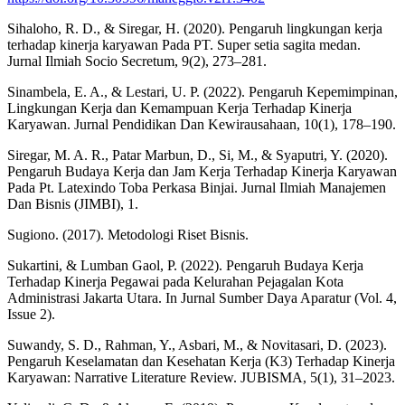
Sihaloho, R. D., & Siregar, H. (2020). Pengaruh lingkungan kerja
terhadap kinerja karyawan Pada PT. Super setia sagita medan.
Jurnal Ilmiah Socio Secretum, 9(2), 273–281.
Sinambela, E. A., & Lestari, U. P. (2022). Pengaruh Kepemimpinan,
Lingkungan Kerja dan Kemampuan Kerja Terhadap Kinerja
Karyawan. Jurnal Pendidikan Dan Kewirausahaan, 10(1), 178–190.
Siregar, M. A. R., Patar Marbun, D., Si, M., & Syaputri, Y. (2020).
Pengaruh Budaya Kerja dan Jam Kerja Terhadap Kinerja Karyawan
Pada Pt. Latexindo Toba Perkasa Binjai. Jurnal Ilmiah Manajemen
Dan Bisnis (JIMBI), 1.
Sugiono. (2017). Metodologi Riset Bisnis.
Sukartini, & Lumban Gaol, P. (2022). Pengaruh Budaya Kerja
Terhadap Kinerja Pegawai pada Kelurahan Pejagalan Kota
Administrasi Jakarta Utara. In Jurnal Sumber Daya Aparatur (Vol. 4,
Issue 2).
Suwandy, S. D., Rahman, Y., Asbari, M., & Novitasari, D. (2023).
Pengaruh Keselamatan dan Kesehatan Kerja (K3) Terhadap Kinerja
Karyawan: Narrative Literature Review. JUBISMA, 5(1), 31–2023.