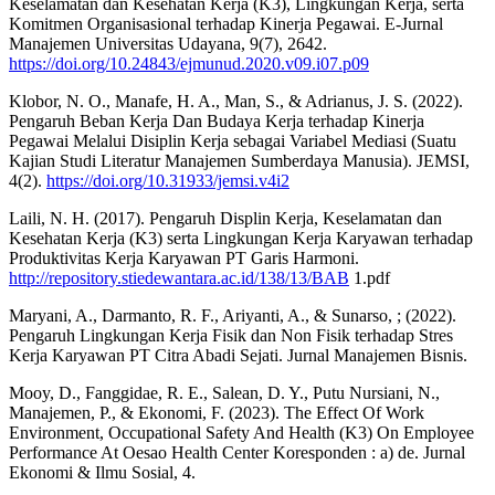
Keselamatan dan Kesehatan Kerja (K3), Lingkungan Kerja, serta
Komitmen Organisasional terhadap Kinerja Pegawai. E-Jurnal
Manajemen Universitas Udayana, 9(7), 2642.
https://doi.org/10.24843/ejmunud.2020.v09.i07.p09
Klobor, N. O., Manafe, H. A., Man, S., & Adrianus, J. S. (2022).
Pengaruh Beban Kerja Dan Budaya Kerja terhadap Kinerja
Pegawai Melalui Disiplin Kerja sebagai Variabel Mediasi (Suatu
Kajian Studi Literatur Manajemen Sumberdaya Manusia). JEMSI,
4(2).
https://doi.org/10.31933/jemsi.v4i2
Laili, N. H. (2017). Pengaruh Displin Kerja, Keselamatan dan
Kesehatan Kerja (K3) serta Lingkungan Kerja Karyawan terhadap
Produktivitas Kerja Karyawan PT Garis Harmoni.
http://repository.stiedewantara.ac.id/138/13/BAB
1.pdf
Maryani, A., Darmanto, R. F., Ariyanti, A., & Sunarso, ; (2022).
Pengaruh Lingkungan Kerja Fisik dan Non Fisik terhadap Stres
Kerja Karyawan PT Citra Abadi Sejati. Jurnal Manajemen Bisnis.
Mooy, D., Fanggidae, R. E., Salean, D. Y., Putu Nursiani, N.,
Manajemen, P., & Ekonomi, F. (2023). The Effect Of Work
Environment, Occupational Safety And Health (K3) On Employee
Performance At Oesao Health Center Koresponden : a) de. Jurnal
Ekonomi & Ilmu Sosial, 4.