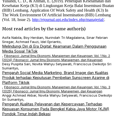
Yuliandi, C. D., & Ahman, E. (2019). Penerapan Keselamatan dan
Kesehatan Kerja (K3) di Lingkungan Kerja Balai Inseminasi Buatan
(BIB) Lembang. Application Of Work Safety and Health (K3) In
The Work Environment Of Artificial Insemination (BIB) Lembang
(Vol. 18, Issue 2).
http://ejournal.upi.edu/index.php/manajerial/
.
Most read articles by the same author(s)
Asifa Nabila, Boy Herdian, Nurindah Tri Magdalena, Sinar Febrian
Siregar, Achmad Fauzi, Idel Eprianto,
Melindungi Diri di Era Digital: Keamanan Dalam Penggunaan
Media Sosial TikTok
,
Fibonacci: Jurnal Ilmu Ekonomi, Manajemen dan Keuangan: Vol. 1 No. 2
(2024): Fibonacci: Jurnal Ilmu Ekonomi, Manajemen, dan Keuangan
Desy Puspita Sari, Novita Wahyu Setyawati, Franciscus Dwikotjo Sri
Sumantyo,
Pengaruh Social Media Marketing, Brand Image dan Kualitas
Produk terhadap Keputusan Pembelian Sunscreen Azarine di
Platform Tiktok
,
Fibonacci: Jurnal Ilmu Ekonomi, Manajemen dan Keuangan: Vol. 1 No. 3
(2025): Fibonacci: Jurnal Ilmu Ekonomi, Manajemen, dan Keuangan
Anggi Achmad Akbar, Novita Wahyu Setyawati, Franciscus Dwikotjo
Sri Sumantyo,
Pengaruh Kualitas Pelayanan dan Kepercayaan Terhadap
Kepuasan Konsumen Pada Bengkel Kabia Jaya Motor (KJM)
Pondok Timur Indah Bekasi