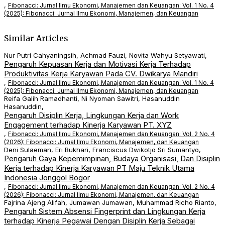
,
Fibonacci: Jurnal Ilmu Ekonomi, Manajemen dan Keuangan: Vol. 1 No. 4
(2025): Fibonacci: Jurnal Ilmu Ekonomi, Manajemen, dan Keuangan
Similar Articles
Nur Putri Cahyaningsih, Achmad Fauzi, Novita Wahyu Setyawati,
Pengaruh Kepuasan Kerja dan Motivasi Kerja Terhadap
Produktivitas Kerja Karyawan Pada CV. Dwikarya Mandiri
,
Fibonacci: Jurnal Ilmu Ekonomi, Manajemen dan Keuangan: Vol. 1 No. 4
(2025): Fibonacci: Jurnal Ilmu Ekonomi, Manajemen, dan Keuangan
Reifa Galih Ramadhanti, Ni Nyoman Sawitri, Hasanuddin
Hasanuddin,
Pengaruh Disiplin Kerja, Lingkungan Kerja dan Work
Engagement terhadap Kinerja Karyawan PT. XYZ
,
Fibonacci: Jurnal Ilmu Ekonomi, Manajemen dan Keuangan: Vol. 2 No. 4
(2026): Fibonacci: Jurnal Ilmu Ekonomi, Manajemen, dan Keuangan
Deni Sulaeman, Eri Bukhari, Franciscus Dwikotjo Sri Sumantyo,
Pengaruh Gaya Kepemimpinan, Budaya Organisasi, Dan Disiplin
Kerja terhadap Kinerja Karyawan PT Maju Teknik Utama
Indonesia Jonggol Bogor
,
Fibonacci: Jurnal Ilmu Ekonomi, Manajemen dan Keuangan: Vol. 2 No. 4
(2026): Fibonacci: Jurnal Ilmu Ekonomi, Manajemen, dan Keuangan
Fajrina Ajeng Alifah, Jumawan Jumawan, Muhammad Richo Rianto,
Pengaruh Sistem Absensi Fingerprint dan Lingkungan Kerja
terhadap Kinerja Pegawai Dengan Disiplin Kerja Sebagai