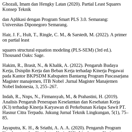
Ghozali, Imam dan Hengky Latan (2020). Partial Least Squares
Konsep Teknik
dan Aplikasi dengan Program Smart PLS 3.0. Semarang:
Universitas Diponegoro Semarang.
Hair, J. F., Hult, T., Ringle, C. M., & Sarstedt, M. (2022). A primer
on partial least
squares structural equation modeling (PLS-SEM) (3rd ed.).
Thousand Oaks: Sage.
Hakim, R., Brasit, N., & Khalik, A. (2022). Pengaruh Budaya
Kerja, Dsisplin Kerja dan Beban Kerja terhadap Kinerja Pegawai
pada Kantor BKPSDM Kabupaten Bantaeng Program Pascasarjana
Magister manajemen, ITB Nobel .Jurnal Magister Manajemen
Nobel Indonesia, 3, 255–267.
Indah, R., Nnps, N., Firmansyah, M., & Prahastini, H. (2019).
Analisis Pengaruh Penerapan Keselamtan dan Kesehatan Kerja
(K3) terhadap Kinerja Karyawan di Perkebunan Kelapa Sawit PT.
Hasnur Citra Terpadu. Jukung Jurnal Teknik Lingkungan, 5(1), 75–
85.
Jayaputra, K. H., & Sriathi, A. A. A. (2020). Pengaruh Program