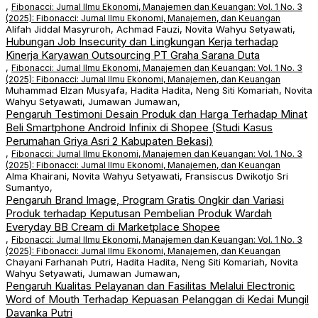
,
Fibonacci: Jurnal Ilmu Ekonomi, Manajemen dan Keuangan: Vol. 1 No. 3
(2025): Fibonacci: Jurnal Ilmu Ekonomi, Manajemen, dan Keuangan
Alifah Jiddal Masyruroh, Achmad Fauzi, Novita Wahyu Setyawati,
Hubungan Job Insecurity dan Lingkungan Kerja terhadap
Kinerja Karyawan Outsourcing PT Graha Sarana Duta
,
Fibonacci: Jurnal Ilmu Ekonomi, Manajemen dan Keuangan: Vol. 1 No. 3
(2025): Fibonacci: Jurnal Ilmu Ekonomi, Manajemen, dan Keuangan
Muhammad Elzan Musyafa, Hadita Hadita, Neng Siti Komariah, Novita
Wahyu Setyawati, Jumawan Jumawan,
Pengaruh Testimoni Desain Produk dan Harga Terhadap Minat
Beli Smartphone Android Infinix di Shopee (Studi Kasus
Perumahan Griya Asri 2 Kabupaten Bekasi)
,
Fibonacci: Jurnal Ilmu Ekonomi, Manajemen dan Keuangan: Vol. 1 No. 3
(2025): Fibonacci: Jurnal Ilmu Ekonomi, Manajemen, dan Keuangan
Alma Khairani, Novita Wahyu Setyawati, Fransiscus Dwikotjo Sri
Sumantyo,
Pengaruh Brand Image, Program Gratis Ongkir dan Variasi
Produk terhadap Keputusan Pembelian Produk Wardah
Everyday BB Cream di Marketplace Shopee
,
Fibonacci: Jurnal Ilmu Ekonomi, Manajemen dan Keuangan: Vol. 1 No. 3
(2025): Fibonacci: Jurnal Ilmu Ekonomi, Manajemen, dan Keuangan
Chayani Farhanah Putri, Hadita Hadita, Neng Siti Komariah, Novita
Wahyu Setyawati, Jumawan Jumawan,
Pengaruh Kualitas Pelayanan dan Fasilitas Melalui Electronic
Word of Mouth Terhadap Kepuasan Pelanggan di Kedai Mungil
Davanka Putri