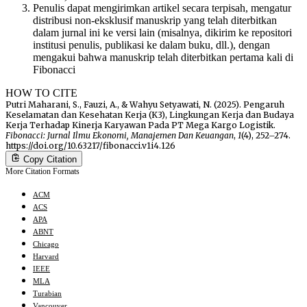
Penulis dapat mengirimkan artikel secara terpisah, mengatur
distribusi non-eksklusif manuskrip yang telah diterbitkan
dalam jurnal ini ke versi lain (misalnya, dikirim ke repositori
institusi penulis, publikasi ke dalam buku, dll.), dengan
mengakui bahwa manuskrip telah diterbitkan pertama kali di
Fibonacci
HOW TO CITE
Putri Maharani, S., Fauzi, A., & Wahyu Setyawati, N. (2025). Pengaruh
Keselamatan dan Kesehatan Kerja (K3), Lingkungan Kerja dan Budaya
Kerja Terhadap Kinerja Karyawan Pada PT Mega Kargo Logistik.
Fibonacci: Jurnal Ilmu Ekonomi, Manajemen Dan Keuangan
,
1
(4), 252–274.
https://doi.org/10.63217/fibonacci.v1i4.126
Copy Citation
More Citation Formats
ACM
ACS
APA
ABNT
Chicago
Harvard
IEEE
MLA
Turabian
Vancouver