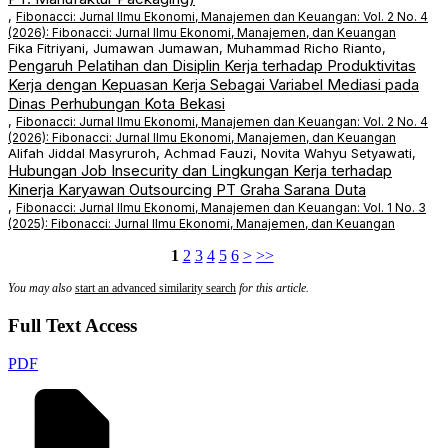
,
Fibonacci: Jurnal Ilmu Ekonomi, Manajemen dan Keuangan: Vol. 2 No. 4
(2026): Fibonacci: Jurnal Ilmu Ekonomi, Manajemen, dan Keuangan
Fika Fitriyani, Jumawan Jumawan, Muhammad Richo Rianto,
Pengaruh Pelatihan dan Disiplin Kerja terhadap Produktivitas
Kerja dengan Kepuasan Kerja Sebagai Variabel Mediasi pada
Dinas Perhubungan Kota Bekasi
,
Fibonacci: Jurnal Ilmu Ekonomi, Manajemen dan Keuangan: Vol. 2 No. 4
(2026): Fibonacci: Jurnal Ilmu Ekonomi, Manajemen, dan Keuangan
Alifah Jiddal Masyruroh, Achmad Fauzi, Novita Wahyu Setyawati,
Hubungan Job Insecurity dan Lingkungan Kerja terhadap
Kinerja Karyawan Outsourcing PT Graha Sarana Duta
,
Fibonacci: Jurnal Ilmu Ekonomi, Manajemen dan Keuangan: Vol. 1 No. 3
(2025): Fibonacci: Jurnal Ilmu Ekonomi, Manajemen, dan Keuangan
1
2
3
4
5
6
>
>>
You may also
start an advanced similarity search
for this article.
Full Text Access
PDF