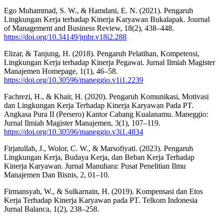
Ego Muhammad, S. W., & Hamdani, E. N. (2021). Pengaruh
Lingkungan Kerja terhadap Kinerja Karyawan Bukalapak. Journal
of Management and Business Review, 18(2), 438–448.
https://doi.org/10.34149/jmbr.v18i2.288
Elizar, & Tanjung, H. (2018). Pengaruh Pelatihan, Kompetensi,
Lingkungan Kerja terhadap Kinerja Pegawai. Jurnal Ilmiah Magister
Manajemen Homepage, 1(1), 46–58.
https://doi.org/10.30596/maneggio.v1i1.2239
Fachrezi, H., & Khair, H. (2020). Pengaruh Komunikasi, Motivasi
dan Lingkungan Kerja Terhadap Kinerja Karyawan Pada PT.
Angkasa Pura II (Persero) Kantor Cabang Kualanamu. Maneggio:
Jurnal Ilmiah Magister Manajemen, 3(1), 107–119.
https://doi.org/10.30596/maneggio.v3i1.4834
Firjatullah, J., Wolor, C. W., & Marsofiyati. (2023). Pengaruh
Lingkungan Kerja, Budaya Kerja, dan Beban Kerja Terhadap
Kinerja Karyawan. Jurnal Manuhara: Pusat Penelitian Ilmu
Manajemen Dan Bisnis, 2, 01–10.
Firmansyah, W., & Sulkarnain, H. (2019). Kompensasi dan Etos
Kerja Terhadap Kinerja Karyawan pada PT. Telkom Indonesia
Jurnal Balanca, 1(2), 238–258.