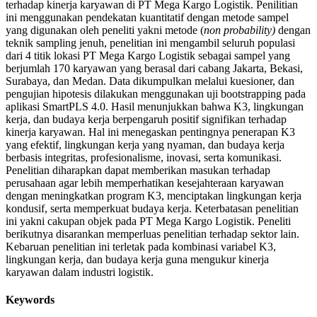
terhadap kinerja karyawan di PT Mega Kargo Logistik. Penilitian
ini menggunakan pendekatan kuantitatif dengan metode sampel
yang digunakan oleh peneliti yakni metode (
non probability)
dengan
teknik sampling jenuh, penelitian ini mengambil seluruh populasi
dari 4 titik lokasi PT Mega Kargo Logistik sebagai sampel yang
berjumlah 170 karyawan yang berasal dari cabang Jakarta, Bekasi,
Surabaya, dan Medan. Data dikumpulkan melalui kuesioner, dan
pengujian hipotesis dilakukan menggunakan uji bootstrapping pada
aplikasi SmartPLS 4.0. Hasil menunjukkan bahwa K3, lingkungan
kerja, dan budaya kerja berpengaruh positif signifikan terhadap
kinerja karyawan. Hal ini menegaskan pentingnya penerapan K3
yang efektif, lingkungan kerja yang nyaman, dan budaya kerja
berbasis integritas, profesionalisme, inovasi, serta komunikasi.
Penelitian diharapkan dapat memberikan masukan terhadap
perusahaan agar lebih memperhatikan kesejahteraan karyawan
dengan meningkatkan program K3, menciptakan lingkungan kerja
kondusif, serta memperkuat budaya kerja. Keterbatasan penelitian
ini yakni cakupan objek pada PT Mega Kargo Logistik. Peneliti
berikutnya disarankan memperluas penelitian terhadap sektor lain.
Kebaruan penelitian ini terletak pada kombinasi variabel K3,
lingkungan kerja, dan budaya kerja guna mengukur kinerja
karyawan dalam industri logistik.
Keywords