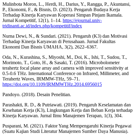
Mulinbota Moron, L., Herdi, H., Darius, Y., Rangga, P., Akuntansi,
P., Ekonomi, F., & Bisnis, D. (2023). Pengaruh Budaya Kerja
Terhadap Kinerja Karyawan Koperasi Simpan Pinjam Ikamala.
Jurnal Kompetitif, 12(1), 1–14.
https://ejournal.univ-
tridinanti.ac.id/index.php/kompetitif/index
Nurna Dewi, N., & Sundari. (2021). Pengaruh (K3) dan Motivasi
Terhadap Kinerja Karyawan di Perusahaan. Jurnal Fakultas
Ekonomi Dan Bisnis UMAHA, 3(2), 2622–6367.
Oda, N., Kurashina, S., Miyoshi, M., Doi, K., Ishi, T., Sudou, T.,
Morimoto, T., Goto, H., & Sasaki, T. (2016). Microbolometer
terahertz focal plane array and camera with improved sensitivity at
0.5-0.6 THz. International Conference on Infrared, Millimeter, and
Terahertz Waves, IRMMW-THz, 59–71.
https://doi.org/10.1109/IRMMWTHz.2014.6956015
Pandoyo. (2018). Desain Penelitian.
Parashakti, R. D., & Putriawati. (2019). Pengaruh Keselamatan dan
Kesehatan Kerja (K3), Lingkungan Kerja dan Beban Kerja terhadap
Kinerja Karyawan. Jurnal Ilmu Manajemen Terapan, 1(3), 304.
Pusparani, M. (2021). Faktor Yang Mempengaruhi Kinerja Pegawai
(Suatu Kajian Studi Literatur Manajemen Sumber Daya Manusia).