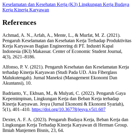
Keselamatan dan Kesehatan Kerja (K3)
Lingkungan Kerja
Budaya
Kerja
Kinerja Karyawan
References
Achmad, A. N., Arfah, A., Mente, L., & Murfat, M. Z. (2021).
Pengaruh Keselamatan dan Kesehatan Kerja Terhadap Produktivitas
Kerja Karyawan Bagian Engineering di PT. Industri Kapal
Indonesia (IKI) Makassar. Center of Economic Student Journal,
4(3), 2621–8186.
Alfonso, P. V. (2021). Pengaruh Kesehatan dan Keselamatan Kerja
terhadap Kinerja Karyawan (Studi Pada UD. Aira Fiberglass
Malukutengah). Jurnal Maneksi (Management Ekonomi Dan
Akuntansi), 10.
Badrianto, Y., Ekhsan, M., & Mulyati, C. (2022). Pengaruh Gaya
Kepemimpinan, Lingkungan Kerja dan Beban Kerja terhadap
Kinerja Karyawan. Jesya (Jurnal Ekonomi & Ekonomi Syariah),
5(1), 401–410.
https://doi.org/10.36778/jesya.v5i1.607
Dexter, A. F. A. (2023). Pengaruh Budaya Kerja, Beban Kerja dan
Lingkungan Kerja Terhadap Kinerja Karyawan di Herman Group.
Ilmiah Manjemen Bisnis, 23, 64.