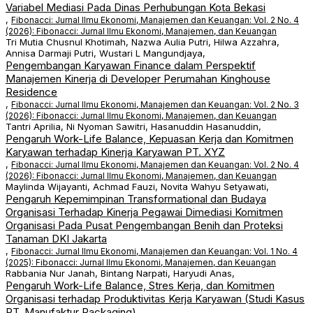
Variabel Mediasi Pada Dinas Perhubungan Kota Bekasi
,
Fibonacci: Jurnal Ilmu Ekonomi, Manajemen dan Keuangan: Vol. 2 No. 4
(2026): Fibonacci: Jurnal Ilmu Ekonomi, Manajemen, dan Keuangan
Tri Mutia Chusnul Khotimah, Nazwa Aulia Putri, Hilwa Azzahra,
Annisa Darmaji Putri, Wustari L Mangundjaya,
Pengembangan Karyawan Finance dalam Perspektif
Manajemen Kinerja di Developer Perumahan Kinghouse
Residence
,
Fibonacci: Jurnal Ilmu Ekonomi, Manajemen dan Keuangan: Vol. 2 No. 3
(2026): Fibonacci: Jurnal Ilmu Ekonomi, Manajemen, dan Keuangan
Tantri Aprilia, Ni Nyoman Sawitri, Hasanuddin Hasanuddin,
Pengaruh Work-Life Balance, Kepuasan Kerja dan Komitmen
Karyawan terhadap Kinerja Karyawan PT. XYZ
,
Fibonacci: Jurnal Ilmu Ekonomi, Manajemen dan Keuangan: Vol. 2 No. 4
(2026): Fibonacci: Jurnal Ilmu Ekonomi, Manajemen, dan Keuangan
Maylinda Wijayanti, Achmad Fauzi, Novita Wahyu Setyawati,
Pengaruh Kepemimpinan Transformational dan Budaya
Organisasi Terhadap Kinerja Pegawai Dimediasi Komitmen
Organisasi Pada Pusat Pengembangan Benih dan Proteksi
Tanaman DKI Jakarta
,
Fibonacci: Jurnal Ilmu Ekonomi, Manajemen dan Keuangan: Vol. 1 No. 4
(2025): Fibonacci: Jurnal Ilmu Ekonomi, Manajemen, dan Keuangan
Rabbania Nur Janah, Bintang Narpati, Haryudi Anas,
Pengaruh Work-Life Balance, Stres Kerja, dan Komitmen
Organisasi terhadap Produktivitas Kerja Karyawan (Studi Kasus
PT. Manufaktur Packaging)