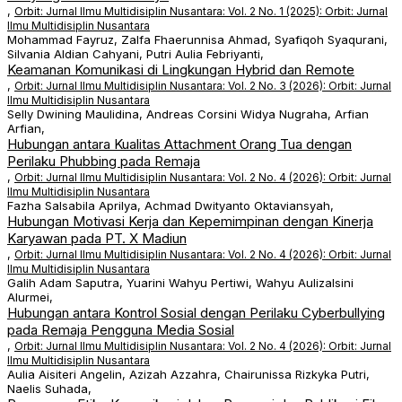
,
Orbit: Jurnal Ilmu Multidisiplin Nusantara: Vol. 2 No. 1 (2025): Orbit: Jurnal
Ilmu Multidisiplin Nusantara
Mohammad Fayruz, Zalfa Fhaerunnisa Ahmad, Syafiqoh Syaqurani,
Silvania Aldian Cahyani, Putri Aulia Febriyanti,
Keamanan Komunikasi di Lingkungan Hybrid dan Remote
,
Orbit: Jurnal Ilmu Multidisiplin Nusantara: Vol. 2 No. 3 (2026): Orbit: Jurnal
Ilmu Multidisiplin Nusantara
Selly Dwining Maulidina, Andreas Corsini Widya Nugraha, Arfian
Arfian,
Hubungan antara Kualitas Attachment Orang Tua dengan
Perilaku Phubbing pada Remaja
,
Orbit: Jurnal Ilmu Multidisiplin Nusantara: Vol. 2 No. 4 (2026): Orbit: Jurnal
Ilmu Multidisiplin Nusantara
Fazha Salsabila Aprilya, Achmad Dwityanto Oktaviansyah,
Hubungan Motivasi Kerja dan Kepemimpinan dengan Kinerja
Karyawan pada PT. X Madiun
,
Orbit: Jurnal Ilmu Multidisiplin Nusantara: Vol. 2 No. 4 (2026): Orbit: Jurnal
Ilmu Multidisiplin Nusantara
Galih Adam Saputra, Yuarini Wahyu Pertiwi, Wahyu Aulizalsini
Alurmei,
Hubungan antara Kontrol Sosial dengan Perilaku Cyberbullying
pada Remaja Pengguna Media Sosial
,
Orbit: Jurnal Ilmu Multidisiplin Nusantara: Vol. 2 No. 4 (2026): Orbit: Jurnal
Ilmu Multidisiplin Nusantara
Aulia Aisiteri Angelin, Azizah Azzahra, Chairunissa Rizkyka Putri,
Naelis Suhada,