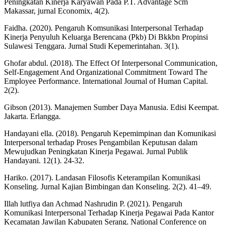
Peningkatan Kinerja Karyawan Pada P.T. Advantage Scm
Makassar, jurnal Economix, 4(2).
Faidha. (2020). Pengaruh Komsunikasi Interpersonal Terhadap
Kinerja Penyuluh Keluarga Berencana (Pkb) Di Bkkbn Propinsi
Sulawesi Tenggara. Jurnal Studi Kepemerintahan. 3(1).
Ghofar abdul. (2018). The Effect Of Interpersonal Communication,
Self-Engagement And Organizational Commitment Toward The
Employee Performance. International Journal of Human Capital.
2(2).
Gibson (2013). Manajemen Sumber Daya Manusia. Edisi Keempat.
Jakarta. Erlangga.
Handayani ella. (2018). Pengaruh Kepemimpinan dan Komunikasi
Interpersonal terhadap Proses Pengambilan Keputusan dalam
Mewujudkan Peningkatan Kinerja Pegawai. Jurnal Publik
Handayani. 12(1). 24-32.
Hariko. (2017). Landasan Filosofis Keterampilan Komunikasi
Konseling. Jurnal Kajian Bimbingan dan Konseling. 2(2). 41–49.
Illah lutfiya dan Achmad Nashrudin P. (2021). Pengaruh
Komunikasi Interpersonal Terhadap Kinerja Pegawai Pada Kantor
Kecamatan Jawilan Kabupaten Serang. National Conference on