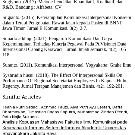
Sugiyono. (2017). Metode Penelitian Kuantitatif, Kualitatif, dan
R&D. Bandung : Alfabeta, CV
Sugianto. (2015). Keterampilan Komunikasi Interpersonal Konselor
dalam Terapi Pengobatan Rawat Jalan kepada Pasien di BNNP
Jawa Timur. Jurnal E-Komunikasi. 3(2), 2-7.
Sunarto adding. (2021). Pengaruh Komunikasi Dan Gaya
Kepemimpinan Terhadap Kinerja Pegawai Pada Pt.Visionet Data
Internasional Cabang Karawaci. Jurnal ilmiah semarak. 4(2), 105-
118.
Suranto. (2011). Komunikasi Interpersonal. Yogyakarta: Graha Ilmu
Syahrudin husni. (2018). The Effect Of Interpersonal Skills On
Performance Of Regional Secretariat Employees In Kapuas Hulu
Regency. Jurnal Terapan Manajemen dan Bisnis. 4(2). 192-201.
Similar Articles
Tsania Putri Setiadi, Achmad Fauzi, Alya Putri Ayu Lestari, Daffa
Dharmawan, Dimastian Bagas Saputra, Muhammad Zihdan Efendi,
Ratu Najla Sukaeni,
Analisis Kepuasan Mahasiswa Fakultas Ilmu Komunikasi pada
Keamanan Informasi Sistem Informasi Akademik Universitas
Bhayangkara Jakarta Raya