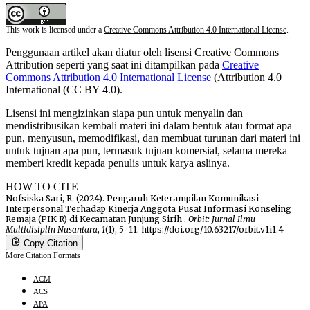
This work is licensed under a
Creative Commons Attribution 4.0 International License
.
Penggunaan artikel akan diatur oleh lisensi Creative Commons
Attribution seperti yang saat ini ditampilkan pada
Creative
Commons Attribution 4.0 International License
(Attribution 4.0
International (CC BY 4.0).
Lisensi ini mengizinkan siapa pun untuk menyalin dan
mendistribusikan kembali materi ini dalam bentuk atau format apa
pun, menyusun, memodifikasi, dan membuat turunan dari materi ini
untuk tujuan apa pun, termasuk tujuan komersial, selama mereka
memberi kredit kepada penulis untuk karya aslinya.
HOW TO CITE
Nofsiska Sari, R. (2024). Pengaruh Keterampilan Komunikasi
Interpersonal Terhadap Kinerja Anggota Pusat Informasi Konseling
Remaja (PIK R) di Kecamatan Junjung Sirih .
Orbit: Jurnal Ilmu
Multidisiplin Nusantara
,
1
(1), 5–11. https://doi.org/10.63217/orbit.v1i1.4
Copy Citation
More Citation Formats
ACM
ACS
APA