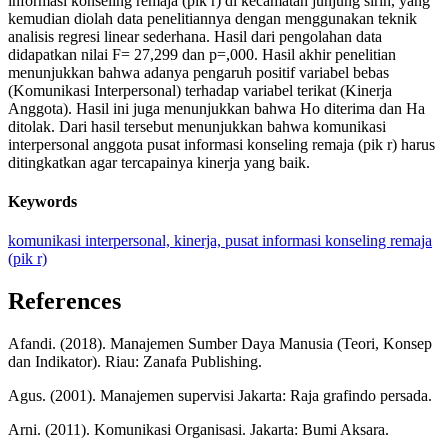
informasi konseling remaja (pik r) di kecamatan junjung sirih, yang
kemudian diolah data penelitiannya dengan menggunakan teknik
analisis regresi linear sederhana. Hasil dari pengolahan data
didapatkan nilai F= 27,299 dan p=,000. Hasil akhir penelitian
menunjukkan bahwa adanya pengaruh positif variabel bebas
(Komunikasi Interpersonal) terhadap variabel terikat (Kinerja
Anggota). Hasil ini juga menunjukkan bahwa Ho diterima dan Ha
ditolak. Dari hasil tersebut menunjukkan bahwa komunikasi
interpersonal anggota pusat informasi konseling remaja (pik r) harus
ditingkatkan agar tercapainya kinerja yang baik.
Keywords
komunikasi interpersonal, kinerja, pusat informasi konseling remaja
(pik r)
References
Afandi. (2018). Manajemen Sumber Daya Manusia (Teori, Konsep
dan Indikator). Riau: Zanafa Publishing.
Agus. (2001). Manajemen supervisi Jakarta: Raja grafindo persada.
Arni. (2011). Komunikasi Organisasi. Jakarta: Bumi Aksara.