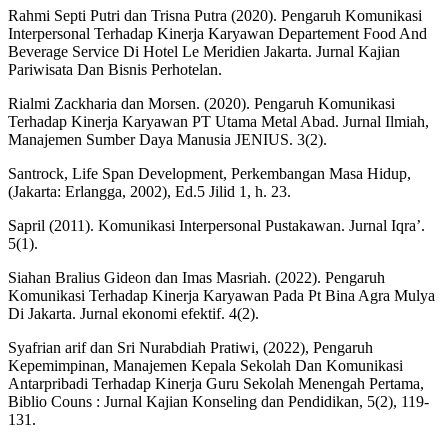
Rahmi Septi Putri dan Trisna Putra (2020). Pengaruh Komunikasi
Interpersonal Terhadap Kinerja Karyawan Departement Food And
Beverage Service Di Hotel Le Meridien Jakarta. Jurnal Kajian
Pariwisata Dan Bisnis Perhotelan.
Rialmi Zackharia dan Morsen. (2020). Pengaruh Komunikasi
Terhadap Kinerja Karyawan PT Utama Metal Abad. Jurnal Ilmiah,
Manajemen Sumber Daya Manusia JENIUS. 3(2).
Santrock, Life Span Development, Perkembangan Masa Hidup,
(Jakarta: Erlangga, 2002), Ed.5 Jilid 1, h. 23.
Sapril (2011). Komunikasi Interpersonal Pustakawan. Jurnal Iqra’.
5(1).
Siahan Bralius Gideon dan Imas Masriah. (2022). Pengaruh
Komunikasi Terhadap Kinerja Karyawan Pada Pt Bina Agra Mulya
Di Jakarta. Jurnal ekonomi efektif. 4(2).
Syafrian arif dan Sri Nurabdiah Pratiwi, (2022), Pengaruh
Kepemimpinan, Manajemen Kepala Sekolah Dan Komunikasi
Antarpribadi Terhadap Kinerja Guru Sekolah Menengah Pertama,
Biblio Couns : Jurnal Kajian Konseling dan Pendidikan, 5(2), 119-
131.