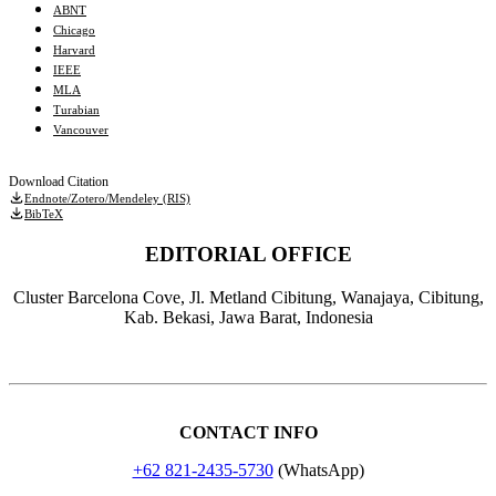
ABNT
Chicago
Harvard
IEEE
MLA
Turabian
Vancouver
Download Citation
Endnote/Zotero/Mendeley (RIS)
BibTeX
EDITORIAL OFFICE
Cluster Barcelona Cove, Jl. Metland Cibitung, Wanajaya, Cibitung,
Kab. Bekasi, Jawa Barat, Indonesia
CONTACT INFO
+62 821-2435-5730
(WhatsApp)