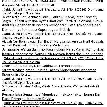
Penerapan Etika Komunikasi dalam Promosi dan Publikasi Film
Animasi Merah Putih: One For All
,
Orbit: Jurnal Ilmu Multidisiplin Nusantara: Vol. 2 No. 3 (2026): Orbit: Jurnal
Ilmu Multidisiplin Nusantara
Devita Naila Sari, Achmad Fauzi, Sabila Nur Alya, Intan Larasati,
Kesya Rizkianti Sutrisna, Syafi’il Ibad Zam Zami, Niko Ahmad Yunus,
Analisis Penanganan Insiden Kebocoran Data Tokopedia dan
Dampaknya terhadap Kepercayaan Publik
,
Orbit: Jurnal Ilmu Multidisiplin Nusantara: Vol. 2 No. 1 (2025): Orbit: Jurnal
Ilmu Multidisiplin Nusantara
Aisyah Nur Rohmawati, Sari Endah Nursyamsi, Annisa Nuril Hidayah,
Asmah Karismah, Erning Tiyas Tri Wulandari,
Jurnalisme Warga dan Implikasi Hukum Pers: Kajian Komunikasi
Kasus Pencemaran Nama Baik Ridwan Kamil dan Lisa Mariana
,
Orbit: Jurnal Ilmu Multidisiplin Nusantara: Vol. 2 No. 2 (2025): Orbit: Jurnal
Ilmu Multidisiplin Nusantara
Jihan Luthfi Nabillah, Nofri Satriawan, Farhan Saputra,
Strategi Manajemen Sekuriti Dalam Menghadapi Ancaman
Siber di Era Digital
,
Orbit: Jurnal Ilmu Multidisiplin Nusantara: Vol. 1 No. 3 (2025): Orbit: Jurnal
Ilmu Multidisiplin Nusantara
Muhammad Aqshal Sallim, Cindy Tiara Adinda, Wahyu Aulizalsini
Alurmei,
Kenapa Bisa Sejauh Itu? Menelusuri Faktor-Faktor Bunuh Diri
Pada Remaja: Literature Review
,
Orbit: Jurnal Ilmu Multidisiplin Nusantara: Vol. 1 No. 4 (2025): Orbit: Jurnal
Ilmu Multidisiplin Nusantara