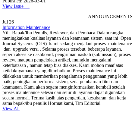
Published: 2026-03-01
View Issue →
ANNOUNCEMENTS
Jul
26
Information Maintenance
Yth. Bapak/Ibu Penulis, Reviewer, dan Pembaca Dalam rangka
meningkatkan kualitas layanan dan keamanan sistem, saat ini Open
Journal Systems (OJS) kami sedang menjalani proses maintenance
dan upgrade versi . Selama proses tersebut, beberapa layanan,
seperti akses ke dashboard, pengiriman naskah (submission), proses
review, maupun pengelolaan artikel, mungkin mengalami
keterbatasan , namun tetap bisa diakses. Kami mohon maaf atas
ketidaknyamanan yang ditimbulkan. Proses maintenance ini
dilakukan untuk memberikan pengalaman penggunaan yang lebih
baik, peningkatan performa sistem, serta pembaruan fitur dan
keamanan. Kami akan segera menginformasikan kembali setelah
proses maintenance selesai dan seluruh layanan dapat digunakan
secara normal. Terima kasih atas pengertian, kesabaran, dan kerja
sama bapak/ibu penulis Hormat kami, Tim Editorial
View All