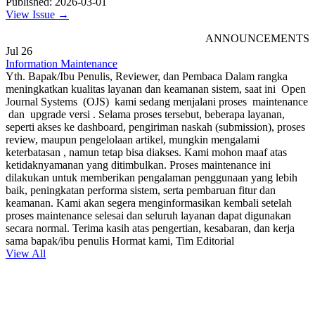
Published: 2026-03-01
View Issue →
ANNOUNCEMENTS
Jul
26
Information Maintenance
Yth. Bapak/Ibu Penulis, Reviewer, dan Pembaca Dalam rangka
meningkatkan kualitas layanan dan keamanan sistem, saat ini Open
Journal Systems (OJS) kami sedang menjalani proses maintenance
dan upgrade versi . Selama proses tersebut, beberapa layanan,
seperti akses ke dashboard, pengiriman naskah (submission), proses
review, maupun pengelolaan artikel, mungkin mengalami
keterbatasan , namun tetap bisa diakses. Kami mohon maaf atas
ketidaknyamanan yang ditimbulkan. Proses maintenance ini
dilakukan untuk memberikan pengalaman penggunaan yang lebih
baik, peningkatan performa sistem, serta pembaruan fitur dan
keamanan. Kami akan segera menginformasikan kembali setelah
proses maintenance selesai dan seluruh layanan dapat digunakan
secara normal. Terima kasih atas pengertian, kesabaran, dan kerja
sama bapak/ibu penulis Hormat kami, Tim Editorial
View All