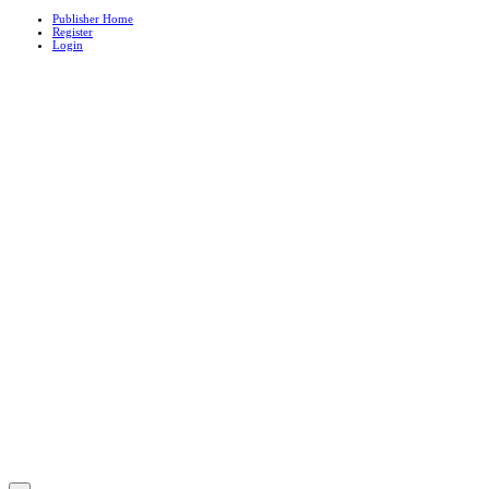
Publisher Home
Register
Login
E-ISSN: 3064-5883