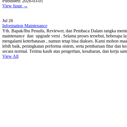
Published: 2026-03-01
View Issue →
Jul
26
Information Maintenance
Yth. Bapak/Ibu Penulis, Reviewer, dan Pembaca Dalam rangka menin
maintenance dan upgrade versi . Selama proses tersebut, beberapa la
mengalami keterbatasan , namun tetap bisa diakses. Kami mohon ma
lebih baik, peningkatan performa sistem, serta pembaruan fitur dan 
secara normal. Terima kasih atas pengertian, kesabaran, dan kerja sa
View All