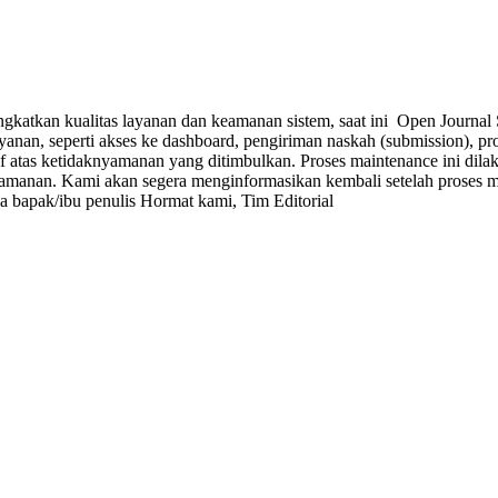
gkatkan kualitas layanan dan keamanan sistem, saat ini Open Journa
yanan, seperti akses ke dashboard, pengiriman naskah (submission), p
af atas ketidaknyamanan yang ditimbulkan. Proses maintenance ini d
keamanan. Kami akan segera menginformasikan kembali setelah proses m
ma bapak/ibu penulis Hormat kami, Tim Editorial