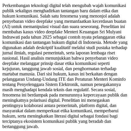
Perkembangan teknologi digital telah mengubah wajah komunikasi
publik sekaligus menghadirkan tantangan baru dalam etika dan
hukum komunikasi. Salah satu fenomena yang menonjol adalah
penyebaran video deepfake yang memanfaatkan kecerdasan buatan
(AI) untuk memanipulasi visual dan suara seseorang. Penelitian ini
membahas kasus video deepfake Menteri Keuangan Sri Mulyani
Indrawati pada tahun 2025 sebagai contoh nyata pelanggaran etika
komunikasi dan tantangan hukum digital di Indonesia. Metode yang
digunakan adalah deskriptif kualitatif melalui studi pustaka terhadap
jurnal ilmiah, regulasi pemerintah, serta laporan lembaga riset
nasional. Hasil analisis menunjukkan bahwa penyebaran video
deepfake melanggar prinsip dasar etika komunikasi seperti
kejujuran, tanggung jawab sosial, dan penghormatan terhadap
martabat manusia. Dari sisi hukum, kasus ini berkaitan dengan
pelanggaran Undang-Undang ITE dan Peraturan Menteri Kominfo
tentang Penyelenggara Sistem Elektronik, namun penegakannya
masih menghadapi kendala teknis dan regulatif. Secara sosial,
fenomena ini berdampak pada menurunnya kepercayaan publik dan
meningkatnya polarisasi digital. Penelitian ini menegaskan
pentingnya kolaborasi antara pemerintah, platform digital, dan
masyarakat dalam memperkuat etika komunikasi, memperbarui
hukum, serta meningkatkan literasi digital sebagai fondasi bagi
terciptanya ekosistem komunikasi publik yang beradab dan
bertanggung jawab.