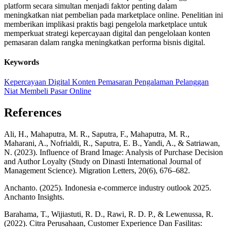
platform secara simultan menjadi faktor penting dalam
meningkatkan niat pembelian pada marketplace online. Penelitian ini
memberikan implikasi praktis bagi pengelola marketplace untuk
memperkuat strategi kepercayaan digital dan pengelolaan konten
pemasaran dalam rangka meningkatkan performa bisnis digital.
Keywords
Kepercayaan Digital
Konten Pemasaran
Pengalaman Pelanggan
Niat Membeli
Pasar Online
References
Ali, H., Mahaputra, M. R., Saputra, F., Mahaputra, M. R.,
Maharani, A., Nofrialdi, R., Saputra, E. B., Yandi, A., & Satriawan,
N. (2023). Influence of Brand Image: Analysis of Purchase Decision
and Author Loyalty (Study on Dinasti International Journal of
Management Science). Migration Letters, 20(6), 676–682.
Anchanto. (2025). Indonesia e-commerce industry outlook 2025.
Anchanto Insights.
Barahama, T., Wijiastuti, R. D., Rawi, R. D. P., & Lewenussa, R.
(2022). Citra Perusahaan, Customer Experience Dan Fasilitas: