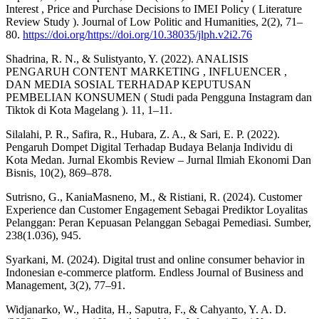
Interest , Price and Purchase Decisions to IMEI Policy ( Literature
Review Study ). Journal of Low Politic and Humanities, 2(2), 71–
80.
https://doi.org/https://doi.org/10.38035/jlph.v2i2.76
Shadrina, R. N., & Sulistyanto, Y. (2022). ANALISIS
PENGARUH CONTENT MARKETING , INFLUENCER ,
DAN MEDIA SOSIAL TERHADAP KEPUTUSAN
PEMBELIAN KONSUMEN ( Studi pada Pengguna Instagram dan
Tiktok di Kota Magelang ). 11, 1–11.
Silalahi, P. R., Safira, R., Hubara, Z. A., & Sari, E. P. (2022).
Pengaruh Dompet Digital Terhadap Budaya Belanja Individu di
Kota Medan. Jurnal Ekombis Review – Jurnal Ilmiah Ekonomi Dan
Bisnis, 10(2), 869–878.
Sutrisno, G., KaniaMasneno, M., & Ristiani, R. (2024). Customer
Experience dan Customer Engagement Sebagai Prediktor Loyalitas
Pelanggan: Peran Kepuasan Pelanggan Sebagai Pemediasi. Sumber,
238(1.036), 945.
Syarkani, M. (2024). Digital trust and online consumer behavior in
Indonesian e-commerce platform. Endless Journal of Business and
Management, 3(2), 77–91.
Widjanarko, W., Hadita, H., Saputra, F., & Cahyanto, Y. A. D.