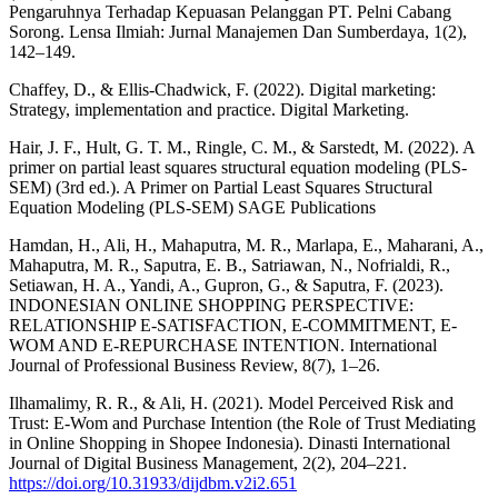
Pengaruhnya Terhadap Kepuasan Pelanggan PT. Pelni Cabang
Sorong. Lensa Ilmiah: Jurnal Manajemen Dan Sumberdaya, 1(2),
142–149.
Chaffey, D., & Ellis-Chadwick, F. (2022). Digital marketing:
Strategy, implementation and practice. Digital Marketing.
Hair, J. F., Hult, G. T. M., Ringle, C. M., & Sarstedt, M. (2022). A
primer on partial least squares structural equation modeling (PLS-
SEM) (3rd ed.). A Primer on Partial Least Squares Structural
Equation Modeling (PLS-SEM) SAGE Publications
Hamdan, H., Ali, H., Mahaputra, M. R., Marlapa, E., Maharani, A.,
Mahaputra, M. R., Saputra, E. B., Satriawan, N., Nofrialdi, R.,
Setiawan, H. A., Yandi, A., Gupron, G., & Saputra, F. (2023).
INDONESIAN ONLINE SHOPPING PERSPECTIVE:
RELATIONSHIP E-SATISFACTION, E-COMMITMENT, E-
WOM AND E-REPURCHASE INTENTION. International
Journal of Professional Business Review, 8(7), 1–26.
Ilhamalimy, R. R., & Ali, H. (2021). Model Perceived Risk and
Trust: E-Wom and Purchase Intention (the Role of Trust Mediating
in Online Shopping in Shopee Indonesia). Dinasti International
Journal of Digital Business Management, 2(2), 204–221.
https://doi.org/10.31933/dijdbm.v2i2.651